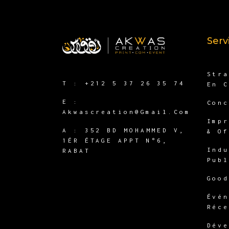
Serv
Str
T :
+212 5 37 26 35 74
En 
E :
Con
Akwascreation@gmail.com
Imp
A :
352 BD MOHAMMED V,
& O
1ÉR ÉTAGE APPT N°6,
Ind
RABAT
Pub
Goo
Évé
Réc
Dév