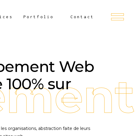
ices
Portfolio
Contact
pement Web
ment 
e 100% sur
 les organisations, abstraction faite de leurs