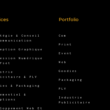
ices
Portfolio
atégie & Conseil
Com
Communication
Print
ception Graphique
Event
ression Numérique
Web
ffset
Goodies
ustrie
licitaire & PLV
Packaging
dies & Packaging
PLV
nementiel &
Industrie
eptions
Publicitaire
eloppement Web Et