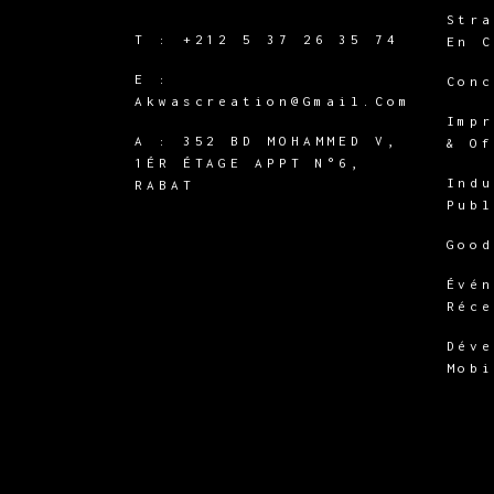
Str
T :
+212 5 37 26 35 74
En 
E :
Con
Akwascreation@gmail.com
Imp
A :
352 BD MOHAMMED V,
& O
1ÉR ÉTAGE APPT N°6,
Ind
RABAT
Pub
Goo
Évé
Réc
Dév
Mob