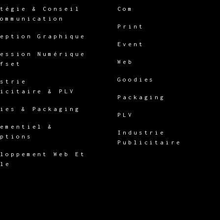
atégie & Conseil
Com
Communication
Print
ception Graphique
Event
ression Numérique
Web
ffset
Goodies
ustrie
licitaire & PLV
Packaging
dies & Packaging
PLV
nementiel &
Industrie
eptions
Publicitaire
eloppement Web Et
ile