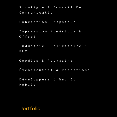
Stratégie & Conseil En
Communication
Conception Graphique
Impression Numérique &
Offset
Industrie Publicitaire &
PLV
Goodies & Packaging
Événementiel & Réceptions
Développement Web Et
Mobile
Portfolio