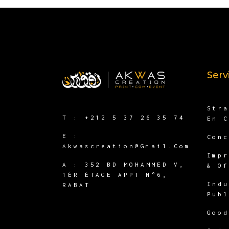
Serv
Str
T :
+212 5 37 26 35 74
En 
E :
Con
Akwascreation@gmail.com
Imp
A :
352 BD MOHAMMED V,
& O
1ÉR ÉTAGE APPT N°6,
Ind
RABAT
Pub
Goo