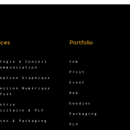
ices
Portfolio
atégie & Conseil
Com
Communication
Print
ception Graphique
Event
ression Numérique
Web
ffset
Goodies
ustrie
licitaire & PLV
Packaging
dies & Packaging
PLV