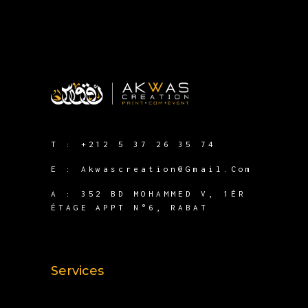
T :
+212 5 37 26 35 74
E :
Akwascreation@gmail.com
A :
352 BD MOHAMMED V, 1ÉR
ÉTAGE APPT N°6, RABAT
Services